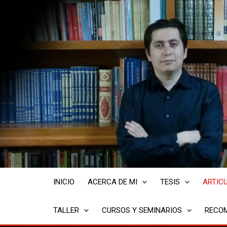
Ir
al
contenido
INICIO
ACERCA DE MI
TESIS
ARTIC
TALLER
CURSOS Y SEMINARIOS
RECOM