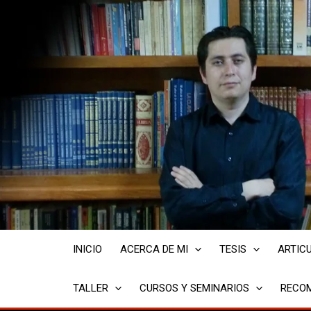
Ir
al
contenido
INICIO
ACERCA DE MI
TESIS
ARTIC
TALLER
CURSOS Y SEMINARIOS
RECOM