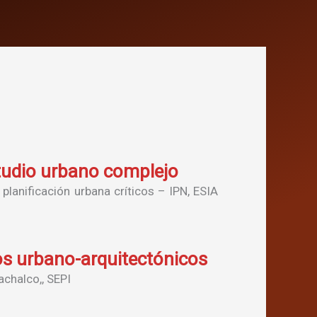
studio urbano complejo
 planificación urbana críticos – IPN, ESIA
ios urbano-arquitectónicos
chalco,, SEPI