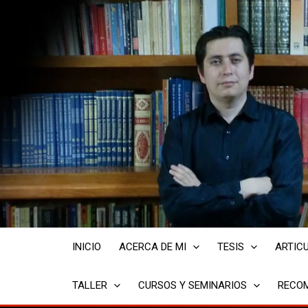
Ir
al
contenido
INICIO
ACERCA DE MI
TESIS
ARTIC
TALLER
CURSOS Y SEMINARIOS
RECOM